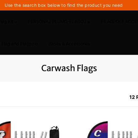
Use the search box below to find the product you need
Flag Kit
PERSONAJ PLUMO-FLAGOJ
FlLAGPOLE ACC
Flag and Flagpole
Bases & Accessories
Carwash Flags
12 