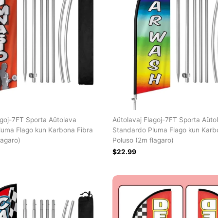
agoj-7FT Sporta Aŭtolava
Aŭtolavaj Flagoj-7FT Sporta Aŭto
luma Flago kun Karbona Fibra
Standardo Pluma Flago kun Karb
lagaro)
Poluso (2m flagaro)
$22.99