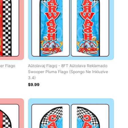
er Flago
Aŭtolavaj Flagoj - 8FT Aŭtolava Reklamado
Swooper Pluma Flago (Spongo Ne Inkluzive
3.4)
$9.99