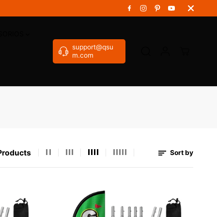
ESORIOS
support@qsu
m.com
Products
Sort by