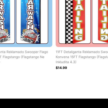
ganta Reklamado Swooper Flago
11FT Detaliganta Reklamado Swo
T Flagstango (Flagstango Ne
Konvena 15FT Flagstango (Flags
)
Inkludita 4.3)
$14.99