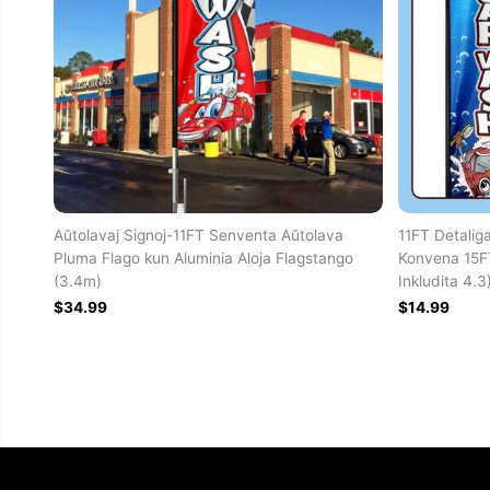
Aŭtolavaj Signoj-11FT Senventa Aŭtolava
11FT Detali
Pluma Flago kun Aluminia Aloja Flagstango
Konvena 15F
(3.4m)
Inkludita 4.3
$34.99
$14.99