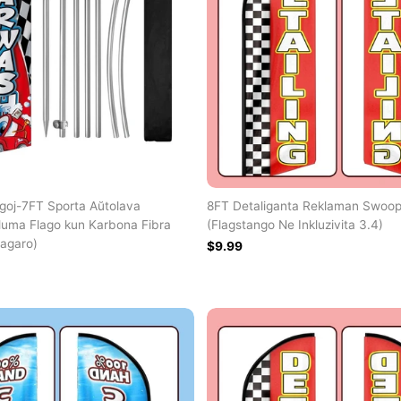
agoj-7FT Sporta Aŭtolava
8FT Detaliganta Reklaman Swoop
luma Flago kun Karbona Fibra
(Flagstango Ne Inkluzivita 3.4)
lagaro)
$9.99