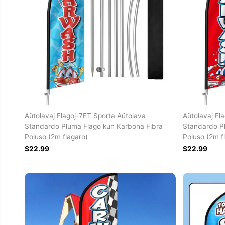
Aŭtolavaj Flagoj-7FT Sporta Aŭtolava
Aŭtolavaj Fl
Standardo Pluma Flago kun Karbona Fibra
Standardo P
Poluso (2m flagaro)
Poluso (2m f
$22.99
$22.99