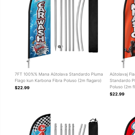
7FT 100%% Mana Aŭtolava Standardo Pluma
Aŭtolavaj Fl
Flago kun Karbona Fibra Poluso (2m flagaro)
Standardo P
Poluso (2m f
$22.99
$22.99