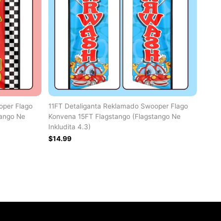
oper Flago
11FT Detaliganta Reklamado Swooper Flago
tango Ne
Konvena 15FT Flagstango (Flagstango Ne
Inkludita 4.3)
$14.99