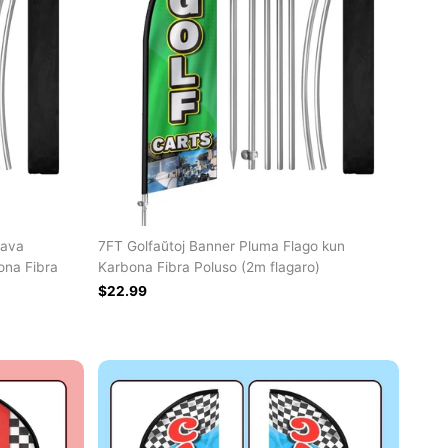
lava
7FT Golfaŭtoj Banner Pluma Flago kun
ona Fibra
Karbona Fibra Poluso (2m flagaro)
$22.99